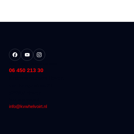
Voor vragen tijdens de week:
06 450 213 30
Kindervakantiewerk Helvoirt
van Beringenstraat 2B
5268AM Helvoirt
Voor al je vragen!
info@kvwhelvoirt.nl