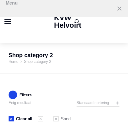
Menu
KVW
Helvoirt
Shop category 2
Home
Shop category 2
Je bent hier:
Filters
Enig resultaat
Clear all
L
Sand