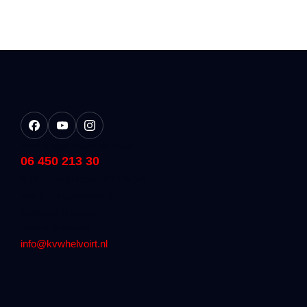
Voor vragen tijdens de week:
06 450 213 30
Kindervakantiewerk Helvoirt
van Beringenstraat 2B
5268AM Helvoirt
Voor al je vragen!
info@kvwhelvoirt.nl