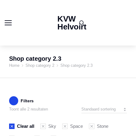
KVW
Helvoirt
Shop category 2.3
Home
Shop category 2
Shop category 2.3
Je bent hier:
Filters
Toont alle 2 resultaten
Clear all
Sky
Space
Stone