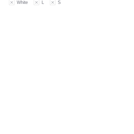
White
L
S
SALE!
Bodysuit
Leggins
$
125.00
$
99.00
-
$
150.00
Color
Color
Sky
Sky
Sand
Sand