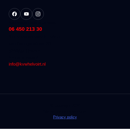
Voor vragen tijdens de week:
06 450 213 30
Kindervakantiewerk Helvoirt
van Beringenstraat 2B
5268AM Helvoirt
Voor al je vragen!
info@kvwhelvoirt.nl
© Copyright 2024
Alle rechten voorbehouden
Privacy policy