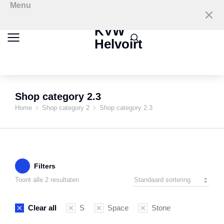
Menu
KVW
Helvoirt
Shop category 2.3
Home
Shop category 2
Shop category 2.3
Je bent hier:
Filters
Toont alle 2 resultaten
Clear all
S
Space
Stone