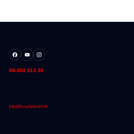
Voor vragen tijdens de week:
06 450 213 30
Kindervakantiewerk Helvoirt
van Beringenstraat 2B
5268AM Helvoirt
Voor al je vragen!
info@kvwhelvoirt.nl