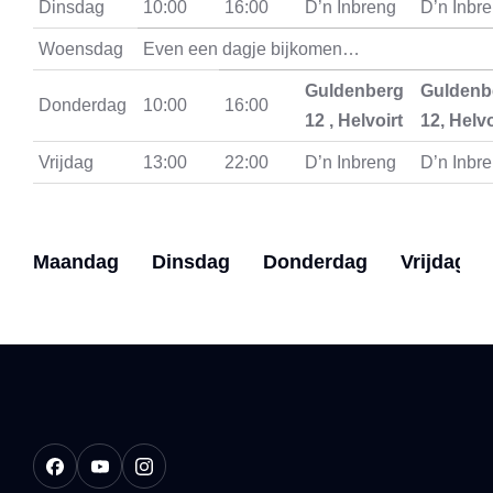
Dinsdag
10:00
16:00
D’n Inbreng
D’n Inbr
Woensdag
Even een dagje bijkomen…
Guldenberg
Guldenb
Donderdag
10:00
16:00
12 , Helvoirt
12, Helvo
Vrijdag
13:00
22:00
D’n Inbreng
D’n Inbr
Maandag
Dinsdag
Donderdag
Vrijdag