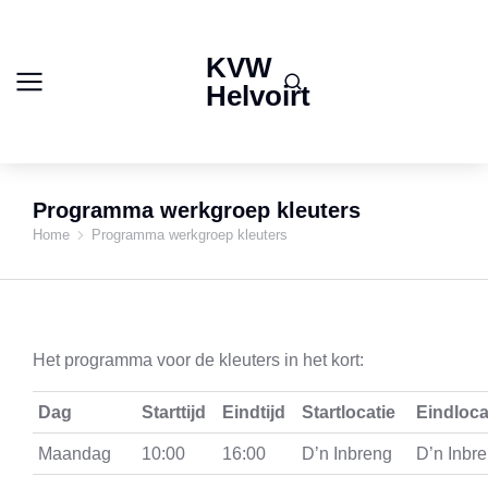
KVW
Helvoirt
Programma werkgroep kleuters
Home
Programma werkgroep kleuters
Je bent hier:
Het programma voor de kleuters in het kort:
Dag
Starttijd
Eindtijd
Startlocatie
Eindloca
Maandag
10:00
16:00
D’n Inbreng
D’n Inbr