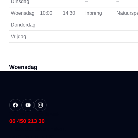
Dinsdag
–
–
Woensdag
10:00
14:30
Inbreng
Natuurspe
Donderdag
–
–
Vrijdag
–
–
Woensdag
Voor vragen tijdens de week:
06 450 213 30
Kindervakantiewerk Helvoirt
van Beringenstraat 2B