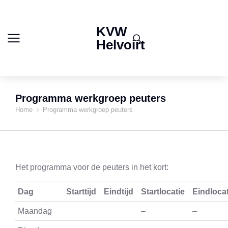
KVW
Helvoirt
Programma werkgroep peuters
Home
Programma werkgroep peuters
Je bent hier:
Het programma voor de peuters in het kort:
Dag
Starttijd
Eindtijd
Startlocatie
Eindlocat
Maandag
–
–