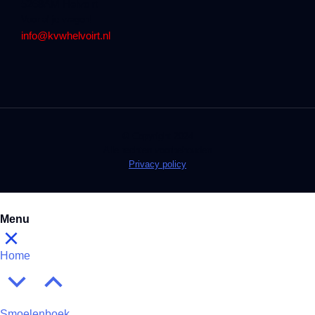
5268AM Helvoirt
Voor al je vragen!
info@kvwhelvoirt.nl
© Copyright 2024
Alle rechten voorbehouden
Privacy policy
Menu
Home
Smoelenboek