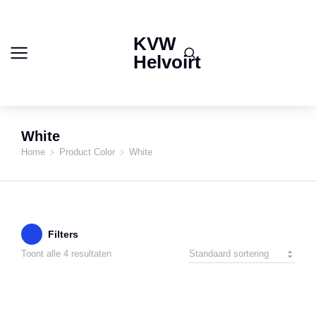
KVW
Helvoirt
White
Home
Product Color
White
Je bent hier:
Filters
Toont alle 4 resultaten
SALE!