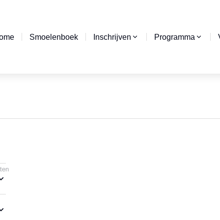
ome
Smoelenboek
Inschrijven
Programma
aten
SALE!
SALE!