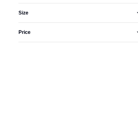
Size
Price
Bodysuit
$
125.00
L
M
S
Add to cart