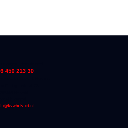
oor vragen tijdens de week:
6 450 213 30
indervakantiewerk Helvoirt
an Beringenstraat 2B
268AM Helvoirt
oor al je vragen!
nfo@kvwhelvoirt.nl