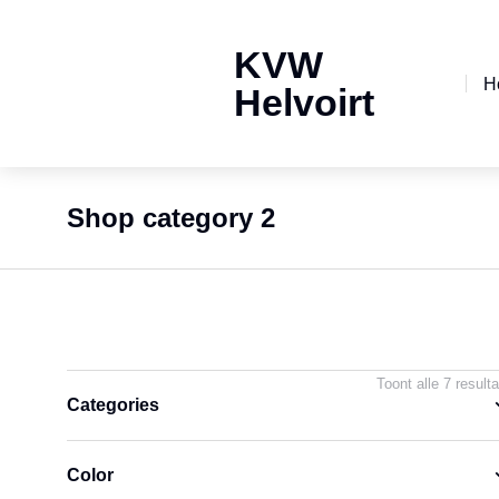
KVW
H
Helvoirt
Shop category 2
Je bent hier:
Toont alle 7 result
Categories
Color